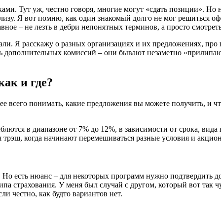
ми. Тут уж, честно говоря, многие могут «сдать позиции». Но н
зу. Я вот помню, как один знакомый долго не мог решиться офор
авное – не лезть в дебри непонятных терминов, а просто смотрет
тали. Я расскажу о разных организациях и их предложениях, про
сь дополнительных комиссий – они бывают незаметно «прилипают
как и где?
нее всего понимать, какие предложения вы можете получить, и чт
блются в диапазоне от 7% до 12%, в зависимости от срока, вида 
тся трэш, когда начинают перемешиваться разные условия и акци
. Но есть нюанс – для некоторых программ нужно подтвердить до
типа страхования. У меня был случай с другом, который вот так ч
ли честно, как будто вариантов нет.