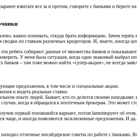
аранее взвесьте все за и против, говорите с банками и берите на
очники
алево, важно понимать, откуда брать информацию. Зачем терять 
сводки по ставкам различных кредиторов. И, знаете, иногда це
 эти ребята собирают данные от множества банков и показывают 
роверить. У меня была ситуация, когда один знакомый выбрал ип
их банков – там тоже можно найти «супер-акции», не всегда заяв
твующие предложения, в том числе и специальные акции.
жения и видеть реальные ставки.
альном опыте людей. Бывает, кто-то делится своими находками: 
 случаи, когда я обращался к ипотечным брокерам. Это может стои
 получив первый попавшийся вариант, потом lamentируют об это
я чаще, и иногда появляются эксклюзивные предложения. И да, 
з находил отличные инсайдерские советы по работе с банками. В