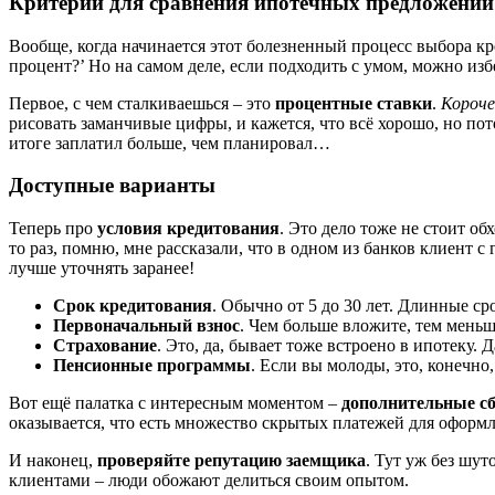
Критерии для сравнения ипотечных предложений
Вообще, когда начинается этот болезненный процесс выбора кред
процент?’ Но на самом деле, если подходить с умом, можно из
Первое, с чем сталкиваешься – это
процентные ставки
.
Короче
рисовать заманчивые цифры, и кажется, что всё хорошо, но пото
итоге заплатил больше, чем планировал…
Доступные варианты
Теперь про
условия кредитования
. Это дело тоже не стоит о
то раз, помню, мне рассказали, что в одном из банков клиент с
лучше уточнять заранее!
Срок кредитования
. Обычно от 5 до 30 лет. Длинные ср
Первоначальный взнос
. Чем больше вложите, тем меньше
Страхование
. Это, да, бывает тоже встроено в ипотеку.
Пенсионные программы
. Если вы молоды, это, конечно
Вот ещё палатка с интересным моментом –
дополнительные с
оказывается, что есть множество скрытых платежей для оформле
И наконец,
проверяйте репутацию заемщика
. Тут уж без шут
клиентами – люди обожают делиться своим опытом.