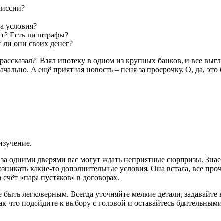
миссии?
а условия?
ит? Есть ли штрафы?
 ли они своих денег?
н рассказал?! Взял ипотеку в одном из крупных банков, и все вы
ачально. А ещё приятная новость – пеня за просрочку. О, да, эт
изучение.
то за одними дверями вас могут ждать неприятные сюрпризы. Знае
никать какие-то дополнительные условия. Она встала, все прочи
а счёт «пара пустяков» в договорах.
не быть легковерным. Всегда уточняйте мелкие детали, задавайт
ак что подойдите к выбору с головой и оставайтесь бдительными