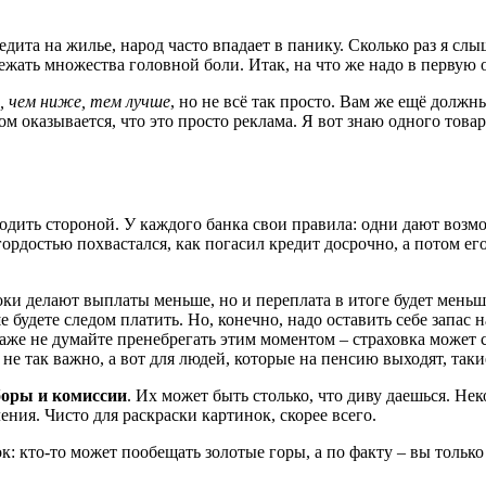
ита на жилье, народ часто впадает в панику. Сколько раз я слыш
бежать множества головной боли. Итак, на что же надо в первую
, чем ниже, тем лучше
, но не всё так просто. Вам же ещё должны
м оказывается, что это просто реклама. Я вот знаю одного товар
бходить стороной. У каждого банка свои правила: одни дают возм
 гордостью похвастался, как погасил кредит досрочно, а потом ег
оки делают выплаты меньше, но и переплата в итоге будет меньш
 будете следом платить. Но, конечно, надо оставить себе запас 
 Даже не думайте пренебрегать этим моментом – страховка может с
, не так важно, а вот для людей, которые на пенсию выходят, та
боры и комиссии
. Их может быть столько, что диву даешься. Не
ния. Чисто для раскраски картинок, скорее всего.
ок: кто-то может пообещать золотые горы, а по факту – вы тольк