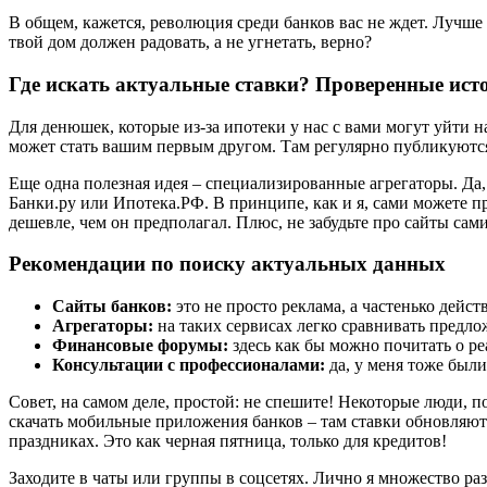
В общем, кажется, революция среди банков вас не ждет. Лучше з
твой дом должен радовать, а не угнетать, верно?
Где искать актуальные ставки? Проверенные ист
Для денюшек, которые из-за ипотеки у нас с вами могут уйти н
может стать вашим первым другом. Там регулярно публикуются 
Еще одна полезная идея – специализированные агрегаторы. Да,
Банки.ру или Ипотека.РФ. В принципе, как и я, сами можете п
дешевле, чем он предполагал. Плюс, не забудьте про сайты сам
Рекомендации по поиску актуальных данных
Сайты банков:
это не просто реклама, а частенько дейс
Агрегаторы:
на таких сервисах легко сравнивать предло
Финансовые форумы:
здесь как бы можно почитать о ре
Консультации с профессионалами:
да, у меня тоже были
Совет, на самом деле, простой: не спешите! Некоторые люди,
скачать мобильные приложения банков – там ставки обновляютс
праздниках. Это как черная пятница, только для кредитов!
Заходите в чаты или группы в соцсетях. Лично я множество ра