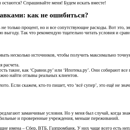
 остаются? Спрашивайте меня! Будем искать вместе!
авками: как не ошибиться?
 не только процент, но и все сопутствующие расходы. Вот это, з
ою выгоду. Так что рекомендую тщательно читать условия и сравни
вать несколько источников, чтобы получить максимально точную
я расчета.
сть такие, как ‘Сравни.ру’ или ‘Ипотека.ру’. Они собирают все
ожно найти отзывы реальных клиентов.
то. Если скажем, кто-то пишет, что ‘всё супер’, это ещё не знач
едлагают заманчивые условия. Но у меня был случай, когда знак
табильные и проверенные учреждения, меньше переживаний.
щие имена – Сбер, ВТБ, Газпромбанк. У них чаще всего есть неп