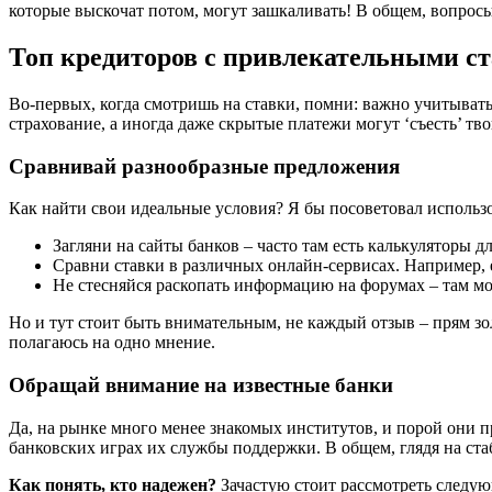
которые выскочат потом, могут зашкаливать! В общем, вопросы
Топ кредиторов с привлекательными ст
Во-первых, когда смотришь на ставки, помни: важно учитывать
страхование, а иногда даже скрытые платежи могут ‘съесть’ тв
Сравнивай разнообразные предложения
Как найти свои идеальные условия? Я бы посоветовал использо
Загляни на сайты банков – часто там есть калькуляторы дл
Сравни ставки в различных онлайн-сервисах. Например, е
Не стесняйся раскопать информацию на форумах – там м
Но и тут стоит быть внимательным, не каждый отзыв – прям золо
полагаюсь на одно мнение.
Обращай внимание на известные банки
Да, на рынке много менее знакомых институтов, и порой они пр
банковских играх их службы поддержки. В общем, глядя на с
Как понять, кто надежен?
Зачастую стоит рассмотреть следую