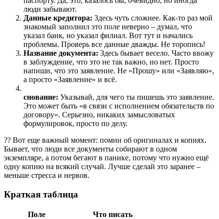
паспорту. Да, это, казалось бы, очевидно, но иногда
люди забывают.
Данные кредитора:
Здесь чуть сложнее. Как-то раз мой
знакомый заполнил это поле неверно – думал, что
указал банк, но указал филиал. Вот тут и начались
проблемы. Проверь все данные дважды. Не торопись!
Название документа:
Здесь бывает весело. Часто ввожу
в заблуждение, что это не так важно, но нет. Просто
напиши, что это заявление. Не «Прошу» или «Заявляю»,
а просто «Заявление» и всё.
снование:
Указывай, для чего ты пишешь это заявление.
Это может быть «в связи с исполнением обязательств по
договору». Серьезно, никаких замысловатых
формулировок, просто по делу.
?? Вот еще важный момент: помни об оригиналах и копиях.
Бывает, что люди все документы собирают в одном
экземпляре, а потом бегают в панике, потому что нужно ещё
одну копию на всякий случай. Лучше сделай это заранее –
меньше стресса и нервов.
Краткая таблица
Поле
Что писать