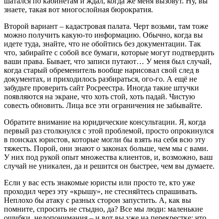
шатался по кабинетам и ждал, когда же меня вызовут. Ну, вы
знаете, такая вот многослойная бюрократия.
Второй вариант – кадастровая палата. Черт возьми, там тоже
можно получить какую-то информацию. Обычно, когда вы
идете туда, знайте, что не обойтись без документации. Так
что, забирайте с собой все бумаги, которые могут подтвердить
ваши права. Бывает, что записи путают… У меня был случай,
когда старый обременитель вообще нарисовал свой след в
документах, и приходилось разбираться, ого-го. А ещё не
забудьте проверить сайт Росреестра. Иногда такие штучки
появляются на экране, что хоть стой, хоть падай. Чистую
совесть обновить. Лица все эти ограничения не забывайте.
Обратите внимание на юридические консультации. Я, когда
первый раз столкнулся с этой проблемой, просто опрокинулся
в поисках юристов, которые могли бы взять на себя всю эту
тяжесть. Порой, они знают о законах больше, чем мы с вами.
У них под рукой опыт множества клиентов, и, возможно, ваш
случай не уникален, да и решится он быстрее, чем вы думаете.
Если у вас есть знакомые юристы или просто те, кто уже
проходил через эту «крышу», не стесняйтесь спрашивать.
Неплохо бы атаку с разных сторон запустить. А, как вы
помните, спросить не стыдно, да? Все мы люди: маленькие
ошибки, недопонимания – и вот вы уже на перекрестке: что