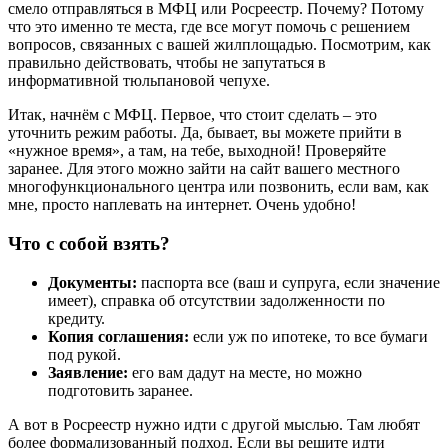
смело отправляться в МФЦ или Росреестр. Почему? Потому
что это именно те места, где все могут помочь с решением
вопросов, связанных с вашей жилплощадью. Посмотрим, как
правильно действовать, чтобы не запутаться в
информативной тюльпановой чепухе.
Итак, начнём с МФЦ. Первое, что стоит сделать – это
уточнить режим работы. Да, бывает, вы можете прийти в
«нужное время», а там, на тебе, выходной! Проверяйте
заранее. Для этого можно зайти на сайт вашего местного
многофункционального центра или позвонить, если вам, как
мне, просто наплевать на интернет. Очень удобно!
Что с собой взять?
Документы:
паспорта все (ваш и супруга, если значение
имеет), справка об отсутствии задолженности по
кредиту.
Копия соглашения:
если уж по ипотеке, то все бумаги
под рукой.
Заявление:
его вам дадут на месте, но можно
подготовить заранее.
А вот в Росреестр нужно идти с другой мыслью. Там любят
более формализованный подход. Если вы решите идти