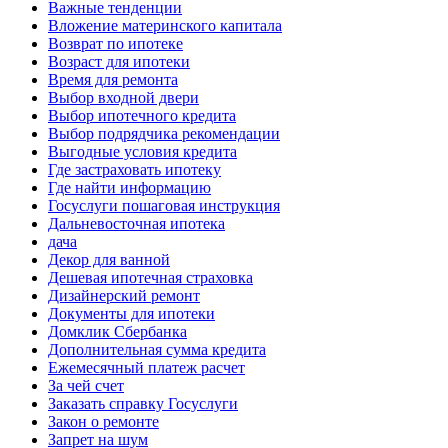
Важные тенденции
Вложение материнского капитала
Возврат по ипотеке
Возраст для ипотеки
Время для ремонта
Выбор входной двери
Выбор ипотечного кредита
Выбор подрядчика рекомендации
Выгодные условия кредита
Где застраховать ипотеку
Где найти информацию
Госуслуги пошаговая инструкция
Дальневосточная ипотека
дача
Декор для ванной
Дешевая ипотечная страховка
Дизайнерский ремонт
Документы для ипотеки
Домклик Сбербанка
Дополнительная сумма кредита
Ежемесячный платеж расчет
За чей счет
Заказать справку Госуслуги
Закон о ремонте
Запрет на шум