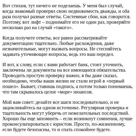
Вот стихия, тут ничего не поделаешь. У меня был случай,
когда знакомый проверял свою недвижимость дважды, и оба
раза получал разные ответы. Системные сбои, как говорится.
Поэтому, вот лифт – поднимайте его не один раз, проверяйте
несколько раз на случай «такого».
Когда получите ответы, все равно рассматривайте
документацию тщательно. Любые расхождения, даже
незначительные, могут вызвать вопросы. Не стесняйтесь
задавать уточняющие вопросы, ведь это ваш передел.
И вот, к слову, если с вами работает банк, стоит уточнить,
заключены ли документы на все имеющиеся обязательства.
Проводить простую проверку важно, я бы даже сказал,
необходимо, чтобы ваши жизни не стали игрой в «первый
пошел». Бывает, ставишь подпись, а потом только понимаешь,
что там скрывалось целое «море» нюансов.
Мой вам совет: делайте все шаги последовательно, и не
зацикливайтесь на одном источнике. Регулярная проверка и
тщательность могут уберечь от нежелательных последствий.
Хорошо бы еще запомнить – если возникнут сомнения, лучше
проконсультироваться с юристом. Просто, по-жизненному,
если будете безопасны, то и спать спокойнее будете.