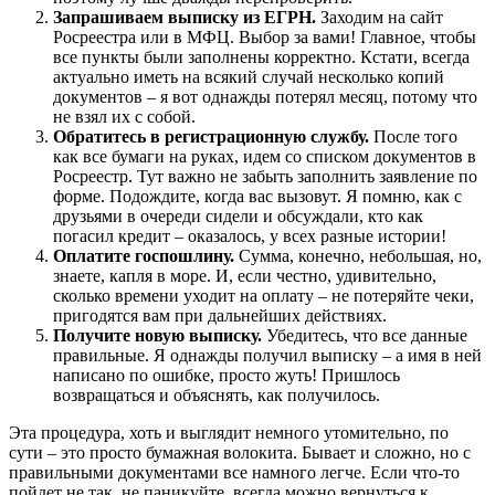
Запрашиваем выписку из ЕГРН.
Заходим на сайт
Росреестра или в МФЦ. Выбор за вами! Главное, чтобы
все пункты были заполнены корректно. Кстати, всегда
актуально иметь на всякий случай несколько копий
документов – я вот однажды потерял месяц, потому что
не взял их с собой.
Обратитесь в регистрационную службу.
После того
как все бумаги на руках, идем со списком документов в
Росреестр. Тут важно не забыть заполнить заявление по
форме. Подождите, когда вас вызовут. Я помню, как с
друзьями в очереди сидели и обсуждали, кто как
погасил кредит – оказалось, у всех разные истории!
Оплатите госпошлину.
Сумма, конечно, небольшая, но,
знаете, капля в море. И, если честно, удивительно,
сколько времени уходит на оплату – не потеряйте чеки,
пригодятся вам при дальнейших действиях.
Получите новую выписку.
Убедитесь, что все данные
правильные. Я однажды получил выписку – а имя в ней
написано по ошибке, просто жуть! Пришлось
возвращаться и объяснять, как получилось.
Эта процедура, хоть и выглядит немного утомительно, по
сути – это просто бумажная волокита. Бывает и сложно, но с
правильными документами все намного легче. Если что-то
пойдет не так, не паникуйте, всегда можно вернуться к