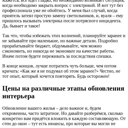
Кажется, всё идёт гладко, но неожиданно возникает ситуация,
когда необходимо закрыть вопрос с электрикой. И вот тут без
профессионала уже не обойтись. У меня был случай, когда
приятель затеял простую замену светильников, и, вуаля – ему
пришлось вызывать электрика после потрясного инцидента.
Да, бывает и такое!
Так что, чтобы избежать этих волнений, планируйте заранее и
не забывайте про маленькие, но важные детали. Подробно
прорабатывайте бюджет, обдумывайте, чем можно
сэкономить, но никогда не экономьте на качестве работы.
Иначе потом будете переживать за последствия спешки.
В конце концов, лучше потратить чуть больше, чем потом
кричать: «Как же я не подумал об этом заранее?» Честно, не
тот опыт, который хочется повторять. Будь осторожен!
Цены на различные этапы обновления
интерьера
Обновление вашего жилья – дело важное и, будем
откровенны, часто затратное. Но давайте разберёмся, сколько
конкретно вам придётся вложить в каждую составляющую. От
стен до окон – тут есть нюансы, про которые вы могли не