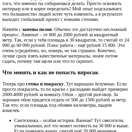
того, что именно ты собираешься делать. Просто освежить
интерьер или в корне переделать? Мой опыт подсказывает,
что большинство людей хотят чуть изменить, а в результате
выходит глобальный проект с новыми стенами.
Начнём с
замены полов
. Обычно это достаточно несложный
процесс. Ламинат – от 800 до 2000 рублей за квадратный
метр. Так, если у тебя площадь в 30 квадратов, то считай от 24
000 до 60 000 рублей. Плюс работа – ещё рублей 15 000. Это
очень усреднённо, но, поверь, не так страшно. Конечно,
лучше сразу взять качественные материалы, иначе потом
гадать, почему там щели или что-то скрипит.
Что менять и как не попасть впросак
Теперь про
стены и покраску
. Тут вариации безумные. Если
просто покрасить, то по краске с расходами выйдет примерно
2000-4000 рублей за комнату. Обои – другой разговор. За
хорошие обои придется отдать от 500 до 1500 рублей за метр.
Так что, если площадь под обоями километры, щадим
кошелек.
Сантехника – особая история. Ванная? Тут смесители,
умывальники, всё это может потянуть на 30 000 и выше.
Если поменять ванну, считай ещё 20 000 минимум.