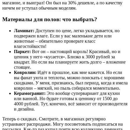
магазине, и выиграл! Он был на 30% дешевле, а по качеству
ничем не уступал обычным моделям.
Материалы для полов: что выбрать?
Ламинат:
Доступен по цене, легко укладывается, но
подвержен влаге. Если у вас маленькие дети или
животные – обязательно проверьте класс
влагостойкости!
Паркет:
Вот он – настоящий король! Красивый, но и
ценник у него «кусается». Близко к 3000 рублей за
квадрат. Но если вы планируете жить долго – вложение
стоящее.
Ковролин:
Идёт в прошлое, как мне кажется. Но если
вы фанат уюта и теплоты, можно поискать с хорошими
скидками. У меня, признаюсь, был период, когда я имела
ковролин – мягкий, но пыль собирался моментально.
Керамогранит:
Это вообще супервариант для кухни
или ванной. Но будьте готовы к ценнику от 1500 до
4000 рублей. Тут, конечно, всё зависит от производителя
и дизайна.
Теперь о скидках. Смотрите, в магазинах регулярно
устраивают распродажи. Могу посоветовать подписаться на
рассылки. Как-то раз купил почти всю коллекцию ламината