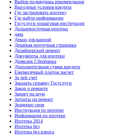
Выбор подрядчика рекомендации
Выгодные условия кредита
Где застраховать ипотеку
Где найти информацию
Госуслуги пошаговая инструкция
Дальневосточная ипотека
дача
Декор для ванной
Дешевая ипотечная страховка
Дизайнерский ремонт
Документы для ипотеки
Домклик Сбербанка
Дополнительная сумма кредита
Ежемесячный платеж расчет
За чей счет
Заказать справку Госуслуги
Закон о ремонте
Запрет на шум
Затраты на ремонт
Значение снов
Инструкция по ипотеке
Информация по ипотеке
Ипотека 2014
Ипотека без
Ипотека без взноса