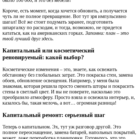
около 100 000, и это без мебели!
Короче, есть момент, когда хочется обновить, а получается
чуть ли не полное превращение. Вот тут зря импульсивно
шагал! Всё же стоит подумать заранее, подготовить
шпаргалку по расходам, и тогда, возможно, не придется
кататься, как на американских горках.
Запомни: план – это
твой лучший друг здесь.
Капитальный или косметический
реновируемый: какой выбор?
Косметические изменения – это, знаете, как освежить
обстановку без глобальных затрат. Это покраска стен, замена
обоев, обновление освещения. Например, у меня была
знакомая, которая решила просто сменить шторы и покрасить
стены в светлый цвет. И вы не поверите, насколько это
преобразило атмосферу. Просто взяла и освежила интерьер, и,
казалось бы, такая мелочь, а вот… огромная разница!
Капитальный ремонт: серьезный шаг
Теперь о капитальном. Эх, тут уж разговор другой. Это
полное переоснащение, замена батарей, напольных покрытий,
может, даже переработка планировки. Готовьтесь, что это