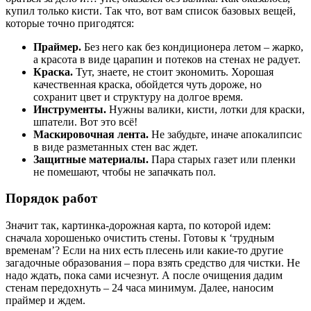
купил только кисти. Так что, вот вам список базовых вещей,
которые точно пригодятся:
Праймер.
Без него как без кондиционера летом – жарко,
а красота в виде царапин и потеков на стенах не радует.
Краска.
Тут, знаете, не стоит экономить. Хорошая
качественная краска, обойдется чуть дороже, но
сохранит цвет и структуру на долгое время.
Инструменты.
Нужны валики, кисти, лотки для краски,
шпатели. Вот это всё!
Маскировочная лента.
Не забудьте, иначе апокалипсис
в виде разметанных стен вас ждет.
Защитные материалы.
Пара старых газет или пленки
не помешают, чтобы не запачкать пол.
Порядок работ
Значит так, картинка-дорожная карта, по которой идем:
сначала хорошенько очистить стены. Готовы к ‘трудным
временам’? Если на них есть плесень или какие-то другие
загадочные образования – пора взять средство для чистки. Не
надо ждать, пока сами исчезнут. А после очищения дадим
стенам передохнуть – 24 часа минимум. Далее, наносим
праймер и ждем.