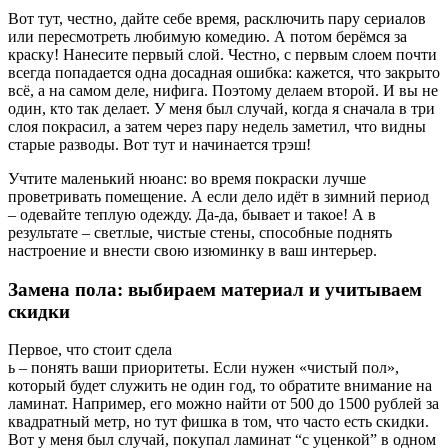
Вот тут, честно, дайте себе время, расключить пару сериалов
или пересмотреть любимую комедию. А потом берёмся за
краску! Нанесите первый слой. Честно, с первым слоем почти
всегда попадается одна досадная ошибка: кажется, что закрыто
всё, а на самом деле, нифига. Поэтому делаем второй. И вы не
один, кто так делает. У меня был случай, когда я сначала в три
слоя покрасил, а затем через пару недель заметил, что видны
старые разводы. Вот тут и начинается трэш!
Учтите маленький нюанс: во время покраски лучше
проветривать помещение. А если дело идёт в зимний период
– одевайте теплую одежду. Да-да, бывает и такое! А в
результате – светлые, чистые стены, способные поднять
настроение и внести свою изюминку в ваш интерьер.
Замена пола: выбираем материал и учитываем
скидки
Первое, что стоит сдела
ь – понять ваши приоритеты. Если нужен «чистый пол»,
который будет служить не один год, то обратите внимание на
ламинат. Например, его можно найти от 500 до 1500 рублей за
квадратный метр, но тут фишка в том, что часто есть скидки.
Вот у меня был случай, покупал ламинат “с уценкой” в одном