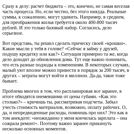
Сразу к делу: расчет бюджета – это, конечно, не самая веселая
часть процесса. Но, если честно, без этого никуда. Реальные
суммы, к сожалению, могут удивить. Например, в среднем,
для преображения жилья требуется около 400-800 тысяч
рублей. И это только базовый набор. Согласись, дело
серьезное.
Вот представь, ты решил сделать прическу своей «крошки».
Какие мысли у тебя в голове? «Сейчас я займу у друзей,
подушу кредитку или как?» Ситуация примерно та же, когда
дело доходит до обновления дома. Тут еще важно понимать,
что есть разные подходы к изменениям. В некоторых случаях,
малый уют вполне можно привести в порядок за 200 тысяч, в
других – затраты могут войти в миллион. Да-да, такое тоже
бывает.
Проблема многих в том, что распланировав все заранее, в
итоге обходятся онемевшими от цены губами. «Как это
столько?» – кричишь ты, рассматривая подсчеты. Забыл
учесть стоимость материалов, возможно, оплату рабочих. О,
да, и непредвиденные расходы, помнишь про них? Это как в
том анекдоте: «неожиданно у меня кончилась зарплата – она
сожрала ремонт». Поэтому важно заранее прикинуть
несколько основных моментов.