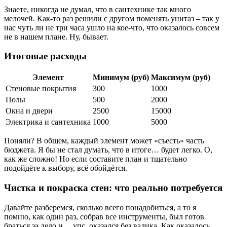
Знаете, никогда не думал, что в сантехнике так много
мелочей. Как-то раз решили с другом поменять унитаз – так у
нас чуть ли не три часа ушло на кое-что, что оказалось совсем
не в нашем плане. Ну, бывает.
Итоговые расходы
Элемент
Минимум (руб)
Максимум (руб)
Стеновые покрытия
300
1000
Полы
500
2000
Окна и двери
2500
15000
Электрика и сантехника
1000
5000
Поняли? В общем, каждый элемент может «съесть» часть
бюджета. Я бы не стал думать, что в итоге… будет легко. О,
как же сложно! Но если составите план и тщательно
подойдёте к выбору, всё обойдётся.
Чистка и покраска стен: что реально потребуется
Давайте разберемся, сколько всего понадобиться, а то я
помню, как один раз, собрав все инструменты, был готов
браться за дело и… упс, оказался без валика. Как оказалось,