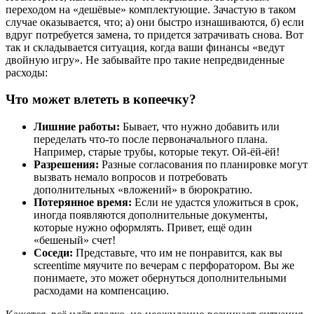
переходом на «дешёвые» комплектующие. Зачастую в таком
случае оказывается, что; а) они быстро изнашиваются, б) если
вдруг потребуется замена, то придется затрачивать снова. Вот
так и складывается ситуация, когда ваши финансы «ведут
двойную игру». Не забывайте про такие непредвиденные
расходы:
Что может влететь в копеечку?
Лишние работы:
Бывает, что нужно добавить или
переделать что-то после первоначального плана.
Например, старые трубы, которые текут. Ой-ёй-ёй!
Разрешения:
Разные согласования по планировке могут
вызвать немало вопросов и потребовать
дополнительных «вложений» в бюрократию.
Потерянное время:
Если не удастся уложиться в срок,
иногда появляются дополнительные документы,
которые нужно оформлять. Привет, ещё один
«бешеный» счет!
Соседи:
Представьте, что им не понравится, как вы
screentime мяучите по вечерам с перфоратором. Вы же
понимаете, это может обернуться дополнительными
расходами на компенсацию.